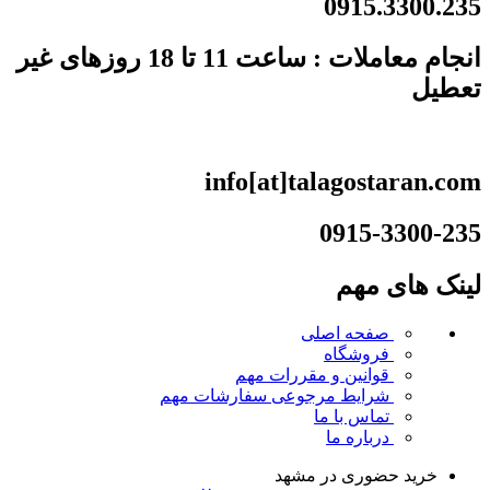
0915.3300.235
انجام معاملات : ساعت 11 تا 18 روزهای غیر
تعطیل
info[at]talagostaran.com
0915-3300-235
لینک های مهم
صفحه اصلی
فروشگاه
قوانین و مقررات
مهم
شرایط مرجوعی سفارشات
مهم
تماس با ما
درباره ما
خرید حضوری در مشهد