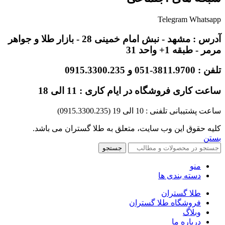
Telegram
Whatsapp
آدرس : مشهد - نبش امام خمینی 28 - بازار طلا و جواهر
مرمر - طبقه 1+ واحد 31
تلفن : 3811.9700-051 و 0915.3300.235
ساعت کاری فروشگاه در ایام کاری : 11 الی 18
ساعت پشتیبانی تلفنی : 10 الی 19 (0915.3300.235)
کلیه حقوق این وب سایت، متعلق به طلا گستران می باشد.
بستن
جستجو
منو
دسته بندی ها
طلا گستران
فروشگاه طلا گستران
وبلاگ
درباره ما