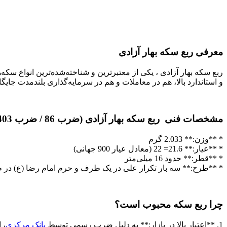
معرفی ربع سکه بهار آزادی
ربع سکه بهار آزادی ، یکی از معتبرترین و شناخته‌شده‌ترین انواع سکه
و استاندارد بالا، هم در معاملات و هم در سرمایه‌گذاری بلندمدت جایگاه
مشخصات فنی
ربع سکه بهار آزادی (ضرب 86 / ضرب 1403 / ضرب قبل 86)
* **وزن:** 2.033 گرم
* **عیار:** 21.6= 22 (معادل عیار 900 جهانی)
* **قطر:** حدود 16 میلی‌متر
* **طرح:** سه بار تکرار علی در یک طرف و حرم امام رضا (ع) در
چرا ربع سکه محبوب است؟
1. **اعتبار بالا در بازار:** به دلیل ضرب رسمی توسط
بانک مرکزی
، 