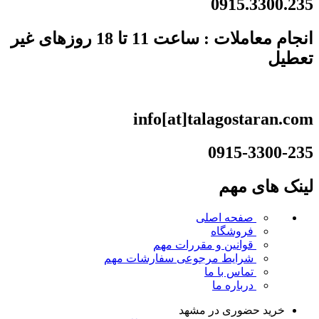
0915.3300.235
انجام معاملات : ساعت 11 تا 18 روزهای غیر
تعطیل
info[at]talagostaran.com
0915-3300-235
لینک های مهم
صفحه اصلی
فروشگاه
قوانین و مقررات
مهم
شرایط مرجوعی سفارشات
مهم
تماس با ما
درباره ما
خرید حضوری در مشهد