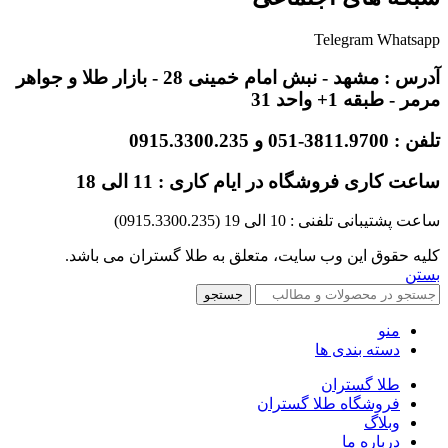
Telegram
Whatsapp
آدرس : مشهد - نبش امام خمینی 28 - بازار طلا و جواهر
مرمر - طبقه 1+ واحد 31
تلفن : 3811.9700-051 و 0915.3300.235
ساعت کاری فروشگاه در ایام کاری : 11 الی 18
ساعت پشتیبانی تلفنی : 10 الی 19 (0915.3300.235)
کلیه حقوق این وب سایت، متعلق به طلا گستران می باشد.
بستن
جستجو
منو
دسته بندی ها
طلا گستران
فروشگاه طلا گستران
وبلاگ
درباره ما